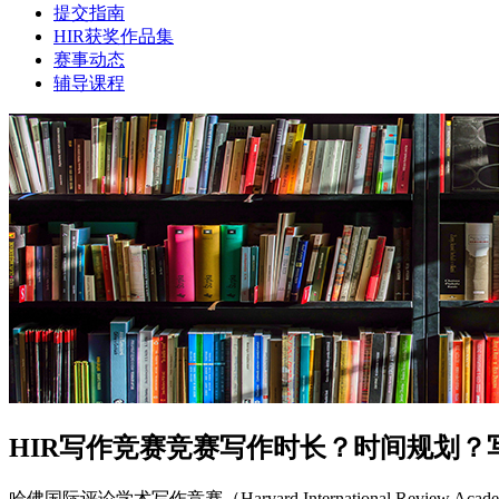
提交指南
HIR获奖作品集
赛事动态
辅导课程
HIR写作竞赛竞赛写作时长？时间规划？
哈佛国际评论学术写作竞赛（Harvard International Rev