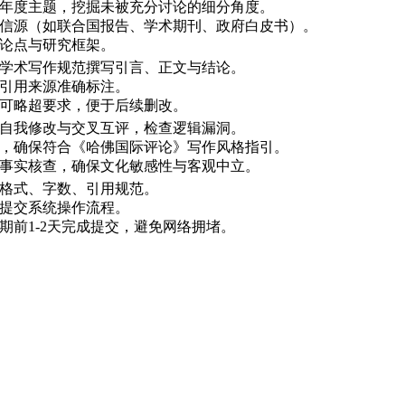
理解年度主题，挖掘未被充分讨论的细分角度。
权威信源（如联合国报告、学术期刊、政府白皮书）。
初步论点与研究框架。
遵循学术写作规范撰写引言、正文与结论。
所有引用来源准确标注。
字数可略超要求，便于后续删改。
多轮自我修改与交叉互评，检查逻辑漏洞。
语言，确保符合《哈佛国际评论》写作风格指引。
进行事实核查，确保文化敏感性与客观中立。
检查格式、字数、引用规范。
熟悉提交系统操作流程。
止日期前1-2天完成提交，避免网络拥堵。