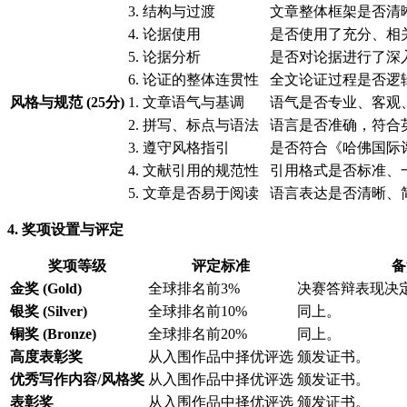
3. 结构与过渡
文章整体框架是否清
4. 论据使用
是否使用了充分、相
5. 论据分析
是否对论据进行了深
6. 论证的整体连贯性
全文论证过程是否逻
风格与规范 (25分)
1. 文章语气与基调
语气是否专业、客观
2. 拼写、标点与语法
语言是否准确，符合
3. 遵守风格指引
是否符合《哈佛国际
4. 文献引用的规范性
引用格式是否标准、
5. 文章是否易于阅读
语言表达是否清晰、
4. 奖项设置与评定
奖项等级
评定标准
备
金奖 (Gold)
全球排名前3%
决赛答辩表现决
银奖 (Silver)
全球排名前10%
同上。
铜奖 (Bronze)
全球排名前20%
同上。
高度表彰奖
从入围作品中择优评选
颁发证书。
优秀写作内容/风格奖
从入围作品中择优评选
颁发证书。
表彰奖
从入围作品中择优评选
颁发证书。