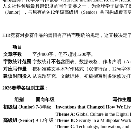
人文社科领域最具辨识度的写作竞赛之一，为全球学子提供了深
（Junior），与原有的9-12年级高级组（Senior）共
HIR竞赛对参赛作品的篇幅有严格而明确的规定，这直接决定
项目
文章字数
至少800字，但不超过1200字。
字数统计范围
字数统计
不包含
图表、数据表格、作者声明（Autho
对应写作量
按标准英文学术写作格式（双倍行距，12号字体）估算
建议时间投入
从选题研究、文献综述、初稿撰写到多轮修改打
2026赛季各组别主题
：
组别
面向年级
写作主
初级组 (Junior)
7-8年级
Inventions that Changed How We Liv
Theme A
: Global Culture in the 
高级组 (Senior)
9-12年级
Theme B
: Security in a Multipol
Theme C
: Technology, Innovatio