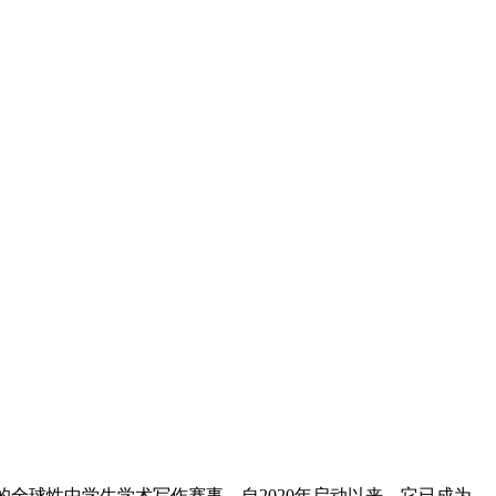
国际评论》期刊主办的全球性中学生学术写作赛事。自2020年启动以来，它已成为