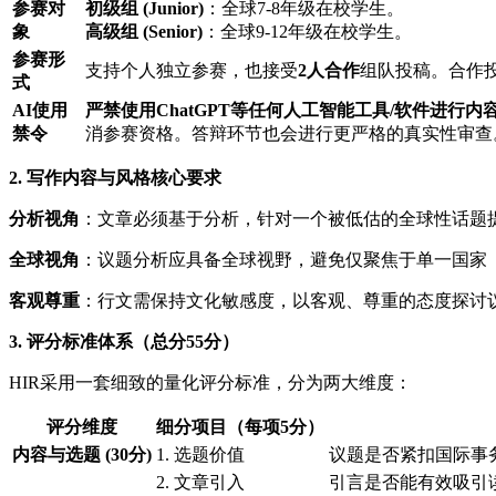
参赛对
初级组 (Junior)
：全球7-8年级在校学生。
象
高级组 (Senior)
：全球9-12年级在校学生。
参赛形
支持个人独立参赛，也接受
2人合作
组队投稿。合作
式
AI使用
严禁使用ChatGPT等任何人工智能工具/软件进行内
禁令
消参赛资格。答辩环节也会进行更严格的真实性审查
2. 写作内容与风格核心要求
分析视角
：文章必须基于分析，针对一个被低估的全球性话题
全球视角
：议题分析应具备全球视野，避免仅聚焦于单一国家
客观尊重
：行文需保持文化敏感度，以客观、尊重的态度探讨
3. 评分标准体系（总分55分）
HIR采用一套细致的量化评分标准，分为两大维度：
评分维度
细分项目（每项5分）
内容与选题 (30分)
1. 选题价值
议题是否紧扣国际事
2. 文章引入
引言是否能有效吸引