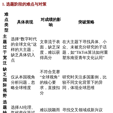
1. 选题阶段的难点与对策
难
点
对成绩的影
具体表现
突破策略
类
响
型
主
选择“数字时代
题
文章流于表
在大主题下寻找具体、小
的全球文化”这
过
面，缺乏深
众、未被充分研究的子话
样的大主题，
于
度，难以获
题，如“TikTok算法如何重
缺乏具体切入
宽
得高分
塑东南亚青年文化认同”
点
泛
缺
不符合竞赛
乏
仅从本国视角
“全球视角”
研究时关注多国案例，比
国
分析问题，忽
的核心要
较不同文化背景下的异
际
略全球维度
求，直接扣
同，体现全球思维
视
分
野
选
题
选择AI伦理、
难以脱颖而
寻找交叉领域或新兴议
缺
气候变化等过