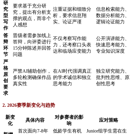
研
要求基于充分研
究
注重证据和细致分
信息检索能力、
究，提出有分析支
型
析，要求信息翔
数据分析能力、
撑的观点，而非个
写
实、论证严谨
逻辑论证能力
人感想
作
答
晋级者需参加线上
不仅考察写作能
公开演讲能力、
辩
答辩，向评委进行
力，还考察口头表
快速思考能力、
环
15分钟陈述并回答
达和临场应变能力
专业知识深度
节
问题
严
格
严禁AI辅助创作，
在AI时代强调真正
独立研究能力、
原
多轮检测确保作品
的学术诚信和独立
批判性思维、原
创
真实性
思考能力
创性思考
要
求
2. 2026赛季新变化与趋势
新变
对参赛者的影
具体内容
应对策略
化
响
首次面向7-8年
低龄学生有机
Junior组学生需在生