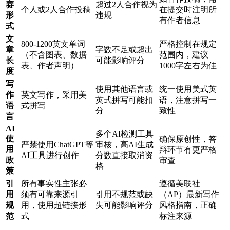
赛
超过2人合作视为
个人或2人合作投稿
在提交时注明所
形
违规
有作者信息
式
文
800-1200英文单词
严格控制在规定
章
字数不足或超出
（不含图表、数据
范围内，建议
长
可能影响评分
表、作者声明）
1000字左右为佳
度
写
使用其他语言或
统一使用美式英
作
英文写作，采用美
英式拼写可能扣
语，注意拼写一
语
式拼写
分
致性
言
AI
多个AI检测工具
使
确保原创性，答
严禁使用ChatGPT等
审核，高AI生成
用
辩环节有更严格
AI工具进行创作
分数直接取消资
政
审查
格
策
引
所有事实性主张必
遵循美联社
用
须有可靠来源引
引用不规范或缺
（AP）最新写作
规
用，使用超链接形
失可能影响评分
风格指南，正确
范
式
标注来源