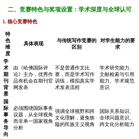
二、竞赛特色与奖项设置：学术深度与全球认可
1. 核心竞赛特色
特
色
与传统写作竞赛的
对学生能力的要
具体表现
维
区别
求
度
学
术
由《哈佛国际评
不是普通作文比
学术研究能力、
期
论》主办，优秀作
赛，而是学术写作
文献检索与引用
刊
品有机会在期刊官
训练，模拟真实学
能力、学术规范
背
网发表
术发表流程
意识
景
国
际
必须围绕国际事务
强调全球视野和跨
国际关系知识、
事
议题，从全球视角
文化理解，避免狭
全球问题意识、
务
而非单一国家视角
隘的民族主义视角
跨文化分析能力
导
分析
向