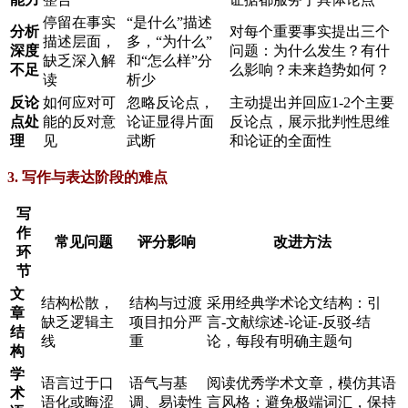
停留在事实
“是什么”描述
分析
对每个重要事实提出三个
描述层面，
多，“为什么”
深度
问题：为什么发生？有什
缺乏深入解
和“怎么样”分
不足
么影响？未来趋势如何？
读
析少
反论
如何应对可
忽略反论点，
主动提出并回应1-2个主要
点处
能的反对意
论证显得片面
反论点，展示批判性思维
理
见
武断
和论证的全面性
3. 写作与表达阶段的难点
写
作
常见问题
评分影响
改进方法
环
节
文
结构松散，
结构与过渡
采用经典学术论文结构：引
章
缺乏逻辑主
项目扣分严
言-文献综述-论证-反驳-结
结
线
重
论，每段有明确主题句
构
学
语言过于口
语气与基
阅读优秀学术文章，模仿其语
术
语化或晦涩
调、易读性
言风格；避免极端词汇，保持