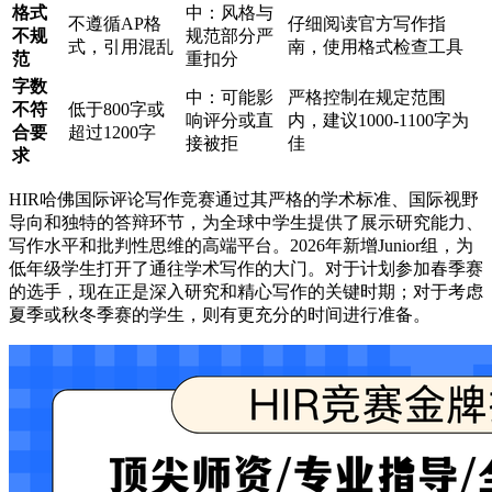
格式
中：风格与
不遵循AP格
仔细阅读官方写作指
不规
规范部分严
式，引用混乱
南，使用格式检查工具
范
重扣分
字数
中：可能影
严格控制在规定范围
不符
低于800字或
响评分或直
内，建议1000-1100字为
合要
超过1200字
接被拒
佳
求
HIR哈佛国际评论写作竞赛通过其严格的学术标准、国际视野
导向和独特的答辩环节，为全球中学生提供了展示研究能力、
写作水平和批判性思维的高端平台。2026年新增Junior组，为
低年级学生打开了通往学术写作的大门。对于计划参加春季赛
的选手，现在正是深入研究和精心写作的关键时期；对于考虑
夏季或秋冬季赛的学生，则有更充分的时间进行准备。