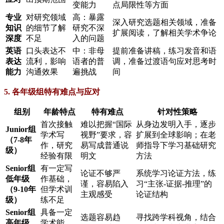
变能力
点局限性等方面
专业
对研究领域
高：暴露
深入研究选题相关领域，准备
知识
的细节了解
研究不深
扩展阅读，了解相关学术争论
深度
不足
入的问题
英语
口头表达不
中：非母
提前准备讲稿，练习发音和语
表达
流利，影响
语者的普
调，准备过渡语句应对思考时
能力
沟通效果
遍挑战
间
5. 各年级组特有难点与应对
组别
年龄特点
特有难点
针对性策略
首次接触
难以把握“国际
从身边发明入手，逐步
Junior组
学术写
视野”要求，容
扩展到全球影响；在老
（7-8年
作，研究
易写成普通说
师指导下学习基础研究
级）
经验有限
明文
方法
Senior组
有一定写
论证不够严
系统学习论证方法，练
低年级
作基础，
谨，容易陷入
习“主张-证据-推理”的
（9-10年
但学术训
主观感受
论证结构
级）
练不足
Senior组
具备一定
选题容易趋
寻找跨学科视角，结合
高年级
学术能