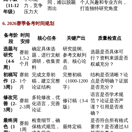
同，难以脱颖
个人兴趣和专业方向，
（11-12
力，竞争
而出
打造独特研究角度
年级）
压力大
6. 2026赛季备考时间规划
备考阶
时间
核心任务
关键产出
质量检查点
段
安排
选题与
确定具体选
研究提纲、
选题是否具体可
赛前
研究
题，进行文献
参考文献列
行？资料来源是否
1.5-2
（4-6
调研，收集资
表、核心论
个月
权威充分？
周）
料
点
初稿写
赛前
完成文章初
完整初稿
结构是否清晰？论
作（2-
1个
稿，建立完整
（1000-1200
点是否明确？证据
3周）
月
论证结构
字）
是否充分？
语言是否学术规
修改完
多轮修改，优
赛前
修订稿（3-4
范？论证是否严
善（2-
化语言，完善
2-3周
版）
谨？引用是否准
3周）
论证
确？
最终润
检查细节，确
是否符合所有格式
赛前
色（1
保格式规范，
最终定稿
要求？是否通过AI
1周