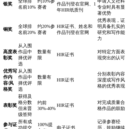
全球排
约10%参
申请人文社科
银奖
作品刊登在官网、1
名前10%
赛者
专业时具有显
年HIR纸质刊
著优势
优秀表现，证
全球排
约20%参
HIR证书、姓名和
明具备扎实的
铜奖
名前20%
赛者
作品刊登在官网
研究和写作能
力
从入围
高度表
作品中
数量有
对特定方面表
HIR证书
彰奖
择优评
限
现突出的认可
选
优秀写
从入围
分别表彰内容
作内
作品中
数量有
HIR证书
深度或写作风
容/风
择优评
限
格的优秀表现
格奖
选
获得及
格分数
对完成质量合
约前
表彰奖
HIR证书
但未晋
30%-40%
格作品的鼓励
级答辩
所有成
记录参赛经
参与证
100%提
功提交
电子证书
历，鼓励继续