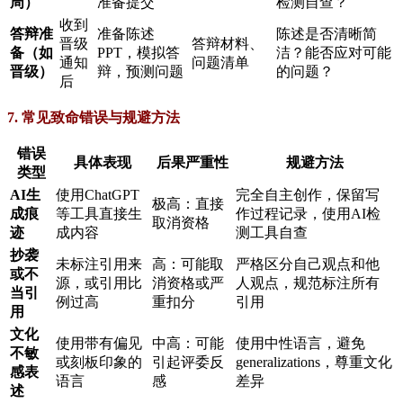
周）
准备提交
检测自查？
收到
答辩准
准备陈述
陈述是否清晰简
晋级
答辩材料、
备（如
PPT，模拟答
洁？能否应对可能
通知
问题清单
晋级）
辩，预测问题
的问题？
后
7. 常见致命错误与规避方法
错误
具体表现
后果严重性
规避方法
类型
AI生
使用ChatGPT
完全自主创作，保留写
极高：直接
成痕
等工具直接生
作过程记录，使用AI检
取消资格
迹
成内容
测工具自查
抄袭
未标注引用来
高：可能取
严格区分自己观点和他
或不
源，或引用比
消资格或严
人观点，规范标注所有
当引
例过高
重扣分
引用
用
文化
使用带有偏见
中高：可能
使用中性语言，避免
不敏
或刻板印象的
引起评委反
generalizations，尊重文化
感表
语言
感
差异
述