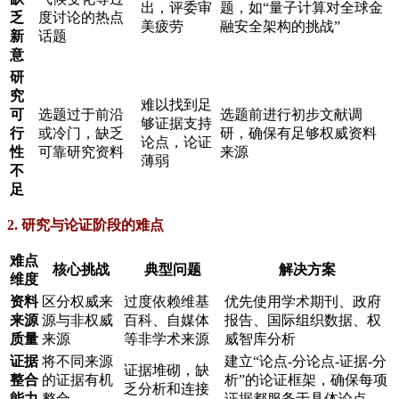
出，评委审
题，如“量子计算对全球金
乏
度讨论的热点
美疲劳
融安全架构的挑战”
新
话题
意
研
究
难以找到足
可
选题过于前沿
选题前进行初步文献调
够证据支持
行
或冷门，缺乏
研，确保有足够权威资料
论点，论证
性
可靠研究资料
来源
薄弱
不
足
2. 研究与论证阶段的难点
难点
核心挑战
典型问题
解决方案
维度
资料
区分权威来
过度依赖维基
优先使用学术期刊、政府
来源
源与非权威
百科、自媒体
报告、国际组织数据、权
质量
来源
等非学术来源
威智库分析
证据
将不同来源
建立“论点-分论点-证据-分
证据堆砌，缺
整合
的证据有机
析”的论证框架，确保每项
乏分析和连接
能力
整合
证据都服务于具体论点