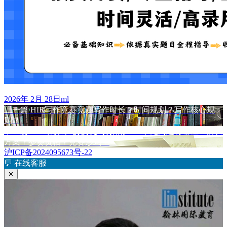
发
作
2026年 2月 28日
ml
布
上
者
上一篇
HIR写作竞赛竞赛写作时长？时间规划？写作核心规
文
于
篇
则？
章
文
下
下一篇
HIR哈佛评论竞赛参赛指南——常见问题有哪些？解决
章：
篇
方案？参赛资格？竞赛形式？
导
文
沪ICP备2024095673号-22
航
章：
💬
在线客服
✕