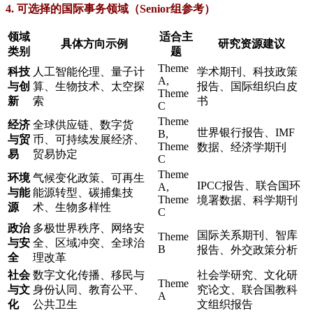
4. 可选择的国际事务领域（Senior组参考）
领域
适合主
具体方向示例
研究资源建议
类别
题
Theme
科技
人工智能伦理、量子计
学术期刊、科技政策
A,
与创
算、生物技术、太空探
报告、国际组织白皮
Theme
新
索
书
C
Theme
经济
全球供应链、数字货
世界银行报告、IMF
B,
与贸
币、可持续发展经济、
Theme
数据、经济学期刊
易
贸易协定
C
Theme
环境
气候变化政策、可再生
IPCC报告、联合国环
A,
与能
能源转型、碳捕集技
Theme
境署数据、科学期刊
源
术、生物多样性
C
政治
多极世界秩序、网络安
国际关系期刊、智库
Theme
与安
全、区域冲突、全球治
B
报告、外交政策分析
全
理改革
社会
数字文化传播、移民与
社会学研究、文化研
Theme
与文
身份认同、教育公平、
究论文、联合国教科
A
化
公共卫生
文组织报告