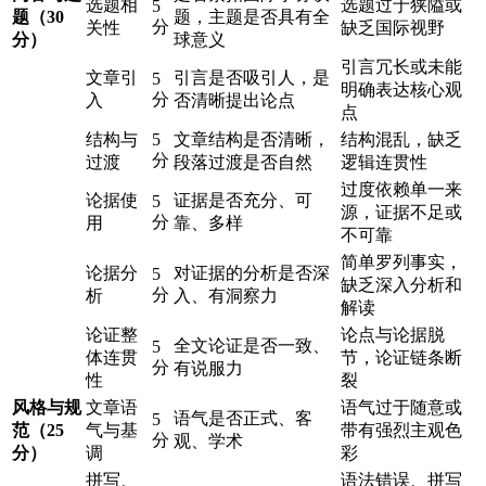
选题相
选题过于狭隘或
5
题（30
题，主题是否具有全
分
关性
缺乏国际视野
分）
球意义
引言冗长或未能
文章引
引言是否吸引人，是
5
明确表达核心观
分
入
否清晰提出论点
点
结构与
5
文章结构是否清晰，
结构混乱，缺乏
分
过渡
段落过渡是否自然
逻辑连贯性
过度依赖单一来
论据使
证据是否充分、可
5
源，证据不足或
分
用
靠、多样
不可靠
简单罗列事实，
论据分
对证据的分析是否深
5
缺乏深入分析和
分
析
入、有洞察力
解读
论证整
论点与论据脱
全文论证是否一致、
5
体连贯
节，论证链条断
分
有说服力
性
裂
风格与规
文章语
语气过于随意或
语气是否正式、客
5
范（25
气与基
带有强烈主观色
分
观、学术
分）
调
彩
拼写、
语法错误、拼写