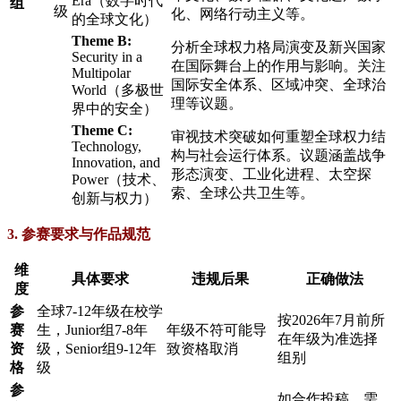
Era（数字时代
组
级
化、网络行动主义等。
的全球文化）
Theme B:
分析全球权力格局演变及新兴国家
Security in a
在国际舞台上的作用与影响。关注
Multipolar
国际安全体系、区域冲突、全球治
World（多极世
理等议题。
界中的安全）
Theme C:
审视技术突破如何重塑全球权力结
Technology,
构与社会运行体系。议题涵盖战争
Innovation, and
形态演变、工业化进程、太空探
Power（技术、
索、全球公共卫生等。
创新与权力）
3. 参赛要求与作品规范
维
具体要求
违规后果
正确做法
度
参
全球7-12年级在校学
按2026年7月前所
赛
生，Junior组7-8年
年级不符可能导
在年级为准选择
资
级，Senior组9-12年
致资格取消
组别
格
级
参
如合作投稿，需