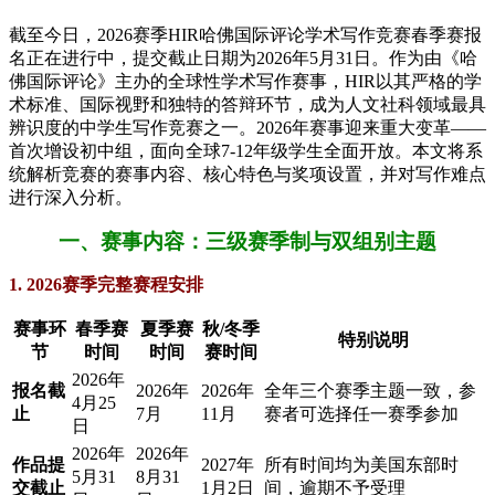
截至今日，2026赛季HIR哈佛国际评论学术写作竞赛春季赛报
名正在进行中，提交截止日期为2026年5月31日。作为由《哈
佛国际评论》主办的全球性学术写作赛事，HIR以其严格的学
术标准、国际视野和独特的答辩环节，成为人文社科领域最具
辨识度的中学生写作竞赛之一。2026年赛事迎来重大变革——
首次增设初中组，面向全球7-12年级学生全面开放。本文将系
统解析竞赛的赛事内容、核心特色与奖项设置，并对写作难点
进行深入分析。
一、赛事内容：三级赛季制与双组别主题
1. 2026赛季完整赛程安排
赛事环
春季赛
夏季赛
秋/冬季
特别说明
节
时间
时间
赛时间
2026年
报名截
2026年
2026年
全年三个赛季主题一致，参
4月25
止
7月
11月
赛者可选择任一赛季参加
日
2026年
2026年
作品提
2027年
所有时间均为美国东部时
5月31
8月31
交截止
1月2日
间，逾期不予受理