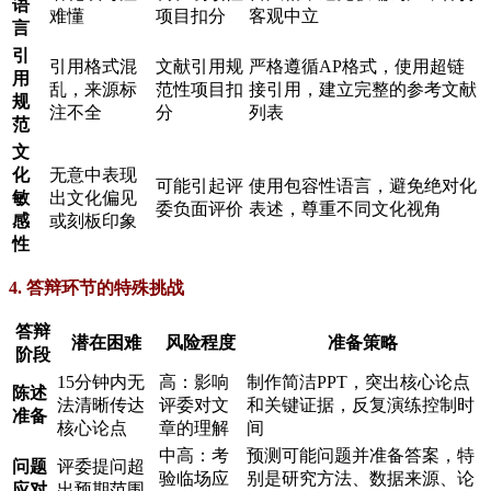
语
难懂
项目扣分
客观中立
言
引
引用格式混
文献引用规
严格遵循AP格式，使用超链
用
乱，来源标
范性项目扣
接引用，建立完整的参考文献
规
注不全
分
列表
范
文
化
无意中表现
可能引起评
使用包容性语言，避免绝对化
敏
出文化偏见
委负面评价
表述，尊重不同文化视角
感
或刻板印象
性
4. 答辩环节的特殊挑战
答辩
潜在困难
风险程度
准备策略
阶段
15分钟内无
高：影响
制作简洁PPT，突出核心论点
陈述
法清晰传达
评委对文
和关键证据，反复演练控制时
准备
核心论点
章的理解
间
中高：考
预测可能问题并准备答案，特
问题
评委提问超
验临场应
别是研究方法、数据来源、论
应对
出预期范围