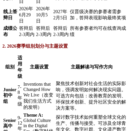
日
日
2026年
2026年
线上答
2027年
仅晋级决赛的参赛者需参
6月29
10月5
辩日
2月5日
加，答辩表现影响最终奖项
日
日
成绩公
答辩后
答辩后
答辩后
所有参赛者均可在线查询成
布
2-3周内
2-3周内
2-3周内
绩
2. 2026赛季组别划分与主题设置
适
用
组别
主题设置
主题解读与写作方向
年
级
聚焦技术创新对社会生活的实际影
Inventions that
7-
Changed How
Junior
响，强调发明如何解决现实问题。
8
We Live（改变
初中
可选方向包括：改善教育的发明、
年
我们生活方式
组
环保技术创新、提升社区安全的解
级
的发明）
决方案等。
Theme A:
探讨数字技术如何重塑全球文化的
9-
Senior
Global Culture
12
生产、传播与接受。可涉及全球青
in the Digital
高中
年
年文化、数字社群、文化遗产数字