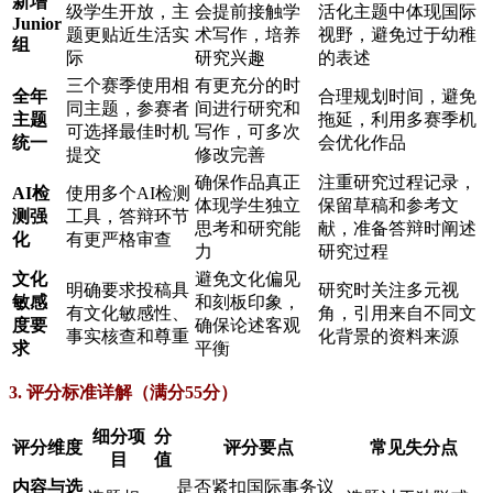
新增
级学生开放，主
会提前接触学
活化主题中体现国际
Junior
题更贴近生活实
术写作，培养
视野，避免过于幼稚
组
际
研究兴趣
的表述
三个赛季使用相
有更充分的时
全年
合理规划时间，避免
同主题，参赛者
间进行研究和
主题
拖延，利用多赛季机
可选择最佳时机
写作，可多次
统一
会优化作品
提交
修改完善
确保作品真正
注重研究过程记录，
AI检
使用多个AI检测
体现学生独立
保留草稿和参考文
测强
工具，答辩环节
思考和研究能
献，准备答辩时阐述
化
有更严格审查
力
研究过程
文化
避免文化偏见
明确要求投稿具
研究时关注多元视
敏感
和刻板印象，
有文化敏感性、
角，引用来自不同文
度要
确保论述客观
事实核查和尊重
化背景的资料来源
求
平衡
3. 评分标准详解（满分55分）
细分项
分
评分维度
评分要点
常见失分点
目
值
内容与选
是否紧扣国际事务议