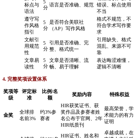
5
标点与
语言是否准确、规范
错误、标点使用
分
语法
不当
遵守写
格式不规范，不
是否符合美联社
5
作风格
符合学术写作要
分
（AP）写作风格
指引
求
文献引
引用缺失、格式
引用是否准确、完
5
用规范
混乱、来源不可
分
整、格式统一
性
靠
文章易
5
文章是否清晰、流
表达晦涩难懂，
分
读性
畅、易于理解
逻辑不清晰
4. 完整奖项设置体系
奖项等
评定标
比例/名
奖励内容
特殊权益
级
准
额
HIR获奖证书、获
最高荣誉，学
全球排
约3%参
奖作品及参赛者姓
金奖
术能力的有力
名前3%
赛者
名公布于官网、2年
证明
HIR纸质刊
卓越成就，在
HIR证书、姓名和