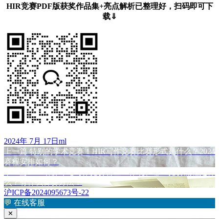
HIR竞赛PDF版获奖作品集+亮点解析已整理好，扫码即可下
载⇓
发
作
2024年 7月 17日
ml
布
上
者
上一篇
特别的学术竞赛！HIR写作竞赛比赛形式是什么？2024
文
于
篇
赛程安排如何？
章
文
下
下一篇
HIR哈佛评论写作竞赛含金量体现在哪？竞赛流程是什
章：
篇
么？有什么备赛方法？
导
文
沪ICP备2024095673号-22
航
章：
💬
在线客服
✕