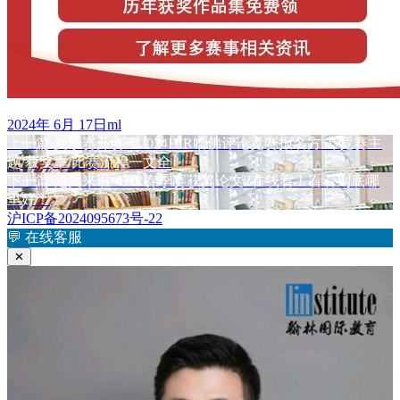
发
作
2024年 6月 17日
ml
布
上
者
上一篇
夏季赛开赛！2024HIR哈佛评论竞赛报名方式/竞赛主
文
于
篇
题/获奖率/比赛流程一文全
章
文
下
下一篇
范文来啦~HIR春季赛获奖论文2在线看！看看到底哪
章：
篇
里好！
导
文
沪ICP备2024095673号-22
航
章：
💬
在线客服
✕