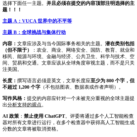
选择下面任一主题。
并且必须在提交的内容顶部注明选择的主
题！！！
主题 A：VUCA 世界中的不平等
主题 B：全球挑战与集体行动
内容：
文章应涉及与当今国际事务相关的主题。
潜在类别包括
（但不限于）
：农业、商业、网络安全、国防、教育、就业和
移民、能源与环境、金融与经济、公共卫生、科学与技术、空
间、贸易和交通。文章应该从全球角度审视主题，而不是只关
注美国。
长度：
撰写语言必须是英文，文章长度应
至少为 800 个字，但
不超过 1,200 个字
（不包括图表、数据表或作者声明）。
写作风格：
提交的内容应针对一个未被充分重视的全球主题提
出
分析支持的观点
。
AI 政策
：
禁止使用 ChatGPT
。评委将通过多个人工智能检查
器对所有文章进行运行，在多个检查器中获得高人工智能生成
分数的文章将被取消资格。