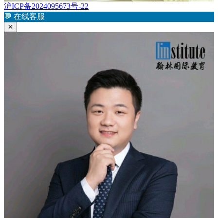
文
沪ICP备2024095673号-22
航
章：
💬
在线客服
✕