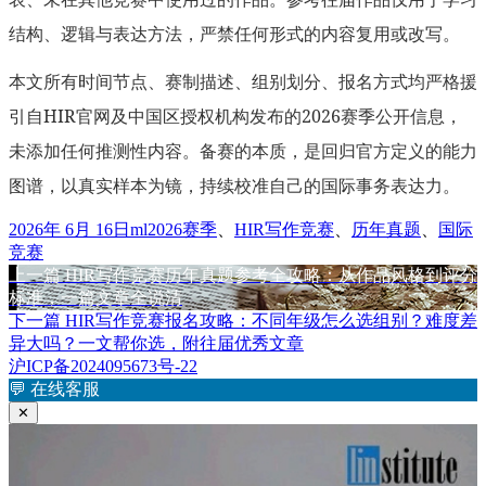
结构、逻辑与表达方法，严禁任何形式的内容复用或改写。
本文所有时间节点、赛制描述、组别划分、报名方式均严格援
引自HIR官网及中国区授权机构发布的2026赛季公开信息，
未添加任何推测性内容。备赛的本质，是回归官方定义的能力
图谱，以真实样本为镜，持续校准自己的国际事务表达力。
发
作
标
2026年 6月 16日
ml
2026赛季
、
HIR写作竞赛
、
历年真题
、
国际
布
者
签
竞赛
于
上
上一篇
HIR写作竞赛历年真题参考全攻略：从作品风格到评分
文
篇
标准，一篇文章全说清
章
文
下
下一篇
HIR写作竞赛报名攻略：不同年级怎么选组别？难度差
章：
篇
异大吗？一文帮你选，附往届优秀文章
导
文
沪ICP备2024095673号-22
航
章：
💬
在线客服
✕