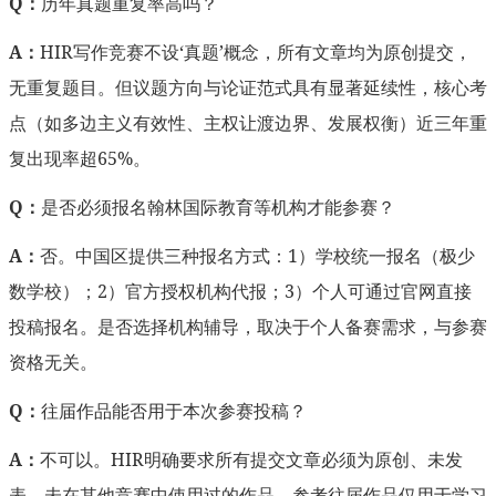
Q：
历年真题重复率高吗？
A：
HIR写作竞赛不设‘真题’概念，所有文章均为原创提交，
无重复题目。但议题方向与论证范式具有显著延续性，核心考
点（如多边主义有效性、主权让渡边界、发展权衡）近三年重
复出现率超65%。
Q：
是否必须报名翰林国际教育等机构才能参赛？
A：
否。中国区提供三种报名方式：1）学校统一报名（极少
数学校）；2）官方授权机构代报；3）个人可通过官网直接
投稿报名。是否选择机构辅导，取决于个人备赛需求，与参赛
资格无关。
Q：
往届作品能否用于本次参赛投稿？
A：
不可以。HIR明确要求所有提交文章必须为原创、未发
表、未在其他竞赛中使用过的作品。参考往届作品仅用于学习