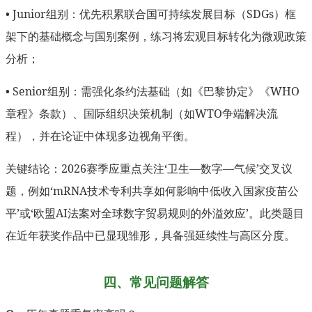
• Junior组别：优先积累联合国可持续发展目标（SDGs）框
架下的基础概念与国别案例，练习将宏观目标转化为微观政策
分析；
• Senior组别：需强化条约法基础（如《巴黎协定》《WHO
章程》条款）、国际组织决策机制（如WTO争端解决流
程），并在论证中体现多边视角平衡。
关键结论：2026赛季应重点关注‘卫生—数字—气候’交叉议
题，例如‘mRNA技术专利共享如何影响中低收入国家疫苗公
平’或‘欧盟AI法案对全球数字贸易规则的外溢效应’。此类题目
在近年获奖作品中已显现雏形，具备强延续性与高区分度。
四、常见问题解答