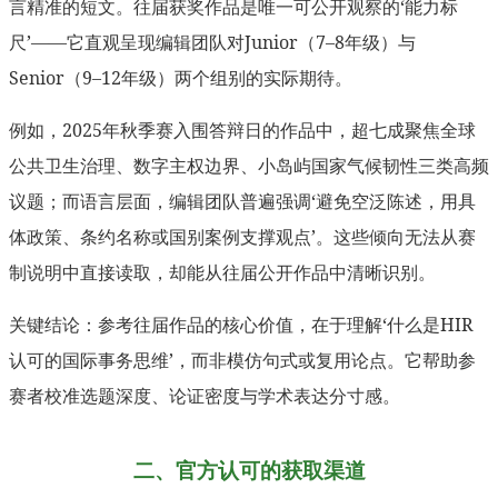
言精准的短文。往届获奖作品是唯一可公开观察的‘能力标
尺’——它直观呈现编辑团队对Junior（7–8年级）与
Senior（9–12年级）两个组别的实际期待。
例如，2025年秋季赛入围答辩日的作品中，超七成聚焦全球
公共卫生治理、数字主权边界、小岛屿国家气候韧性三类高频
议题；而语言层面，编辑团队普遍强调‘避免空泛陈述，用具
体政策、条约名称或国别案例支撑观点’。这些倾向无法从赛
制说明中直接读取，却能从往届公开作品中清晰识别。
关键结论：参考往届作品的核心价值，在于理解‘什么是HIR
认可的国际事务思维’，而非模仿句式或复用论点。它帮助参
赛者校准选题深度、论证密度与学术表达分寸感。
二、官方认可的获取渠道