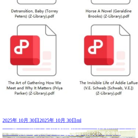
发
作
2025年 10月 30日
2025年 10月 30日
ml
布
上
者
上一篇
HIR哈佛评论写作竞赛是什么？2026赛季报名方式？含
文
于
篇
金量？赛程？参赛规则？附论文选题到提交获奖全攻略