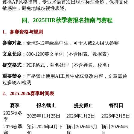
遵循AP风格指南，专业术语首次出现时标注全称，保持文化
敏感性，避免地域歧视性表述。
四、2025HIR秋季赛报名指南与赛程
1、参赛资格与规则
​参赛对象​
​：全球9-12年级高中生，可个人或2人组队参赛
​文章长度​
​：800-1200英文单词（不含图表、数据表）
​提交格式​
​：PDF格式，匿名处理（不含姓名、校名）
​重要禁令​
​：严格禁止使用AI工具生成或修改内容，文章需通
过多轮AI检测
2、2025-2026赛季时间表
赛季
报名截止
提交截止
答辩日
2025秋冬
2025年11月25日
2026年1月2日
2026年2月5日
季
2026春季
预计2026年4月下
预计2026年5月
预计2026年6
赛
旬
底
月