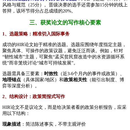
风格与规范（25分）。晋级决赛的选手还需参加15分钟的线上
答辩，该环节得分占总成绩的20%。
三、获奖论文的写作核心要素
1、选题策略：精准切入国际事务
成功的HIR论文始于精准的选题。选题应围绕年度指定主题，
聚焦具体、可操作的政策议题，避免泛泛而谈。例如，针对
“韧性城市”主题，可聚焦“孟买贫民窟改造中的水资源循环系
统”而非笼统讨论“城市可持续发展”。
选题需具备三要素：​
​时效性​
​（近3-6个月内的事件或政策）、​
地理锚点​
​（具体国家/地区）和​
​政策相关性​
​（能引出制度、博
弈等深度分析）。
2、结构设计：政策简报式写作
HIR论文不是议论文，而是给决策者看的政策分析报告，应采
用以下结构：
现象描述​
​：简洁陈述事实，不带主观评价