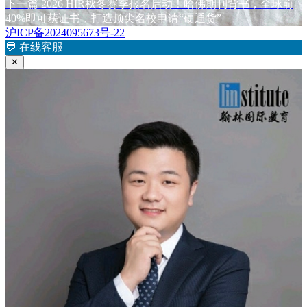
章
文
下
下一篇
2026 HIR秋冬赛季报名启动！哈佛期刊背书，全球前
章：
篇
40%即可获证书，打造顶尖名校申请“硬通货”
导
文
沪ICP备2024095673号-22
航
章：
💬
在线客服
✕