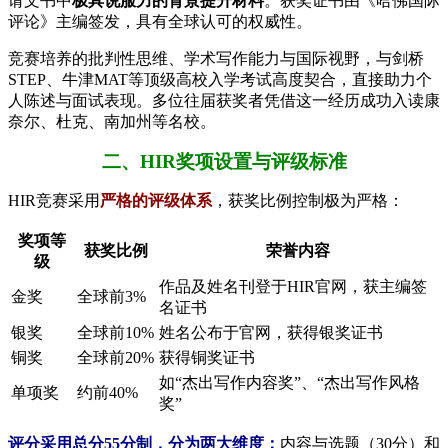
请文书中​
​极具说服力的背景提升材料​
​。获奖证书由《哈佛国际
评论》主编签发，具有全球认可的权威性。
竞赛培养的批判性思维、学术写作能力与国际视野，与剑桥
STEP、牛津MAT等顶级高校入学考试高度契合，直接助力个
人陈述与面试表现。多位往届获奖者凭借这一经历成功入读康
奈尔、杜克、南加州等名校。
二、HIR奖项设置与评级标准
HIR竞赛采用
严格的评级体系
，获奖比例控制极为严格：
奖项等
获奖比例
荣誉内容
级
作品及姓名刊登于HIR官网，获主编签
金奖
全球前3%
名证书
银奖
全球前10%
姓名公布于官网，获得银奖证书
铜奖
全球前20%
获得铜奖证书
如“杰出写作内容奖”、“杰出写作风格
单项奖
约前40%
奖”
评分采用总分55分制，分为两大维度：
内容与选题（30分）和