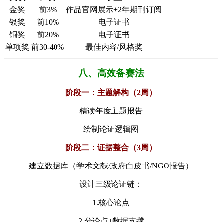
金奖
前3%
作品官网展示+2年期刊订阅
银奖
前10%
电子证书
铜奖
前20%
电子证书
单项奖
前30-40%
最佳内容/风格奖
八、​​高效备赛法​
​阶段一：主题解构（2周）​
精读年度主题报告
绘制论证逻辑图
​阶段二：证据整合（3周）​
建立数据库（学术文献/政府白皮书/NGO报告）
设计三级论证链：
1.
核心论点
2.
分论点+数据支撑