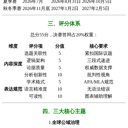
夏季赛
2026年7月
2026年8月31日
2026年10月5日
秋冬季赛
2026年11月底
2027年1月2日
2027年2月5日
​​三、评分体系​
总分55分，决赛答辩占20%权重：
​维度​
​评分项​
​分值​
​核心要求​
选题关联性
5
紧扣国际议题
逻辑架构
5
三段式递进
​内容深度​
论据质量
5
权威数据支撑
分析创新性
10
批判性视角
学术格式
5
APA/MLA规范
​表达规范​
语言精准度
10
无语法错误
可读性
10
图表辅助理解
四、​​三大核心主题​
1.
​全球公域治理​