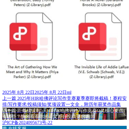
发
作
2025年 8月 22日
2025年 8月 22日
ml
布
上
者
上一篇
2025年HIR哈佛评论写作竞赛夏季赛即将截稿！赛程安
文
于
篇
排/写作要求/投稿须知/奖项设置一文全，附历年获奖作品集
章
文
下
下一篇
距截稿仅剩5天！HIR哈佛评论写作竞赛O奖核心要点​
章：
篇
有哪些？快来看看你的论文符合投稿要求吗？
导
文
沪ICP备2024095673号-22
航
章：
💬
在线客服