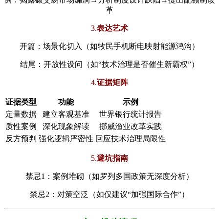
革
3.
​表达艺术​
开篇：场景化切入（如牧民手机断电映射能源鸿沟）
结尾：开放性设问（如“技术治理是否催生新霸权”）
4.
​证据矩阵​
证据类型
功能
示例
定量数据
建立客观基准
世界银行统计报告
质性案例
深化现象解读
挪威渔业改革实践
反方预判
强化逻辑严密性
回应技术治理局限性
5.
​避坑指南​
禁忌1：案例堆砌（如罗列多国政策无深度分析）
禁忌2：对策空泛（如仅建议“加强国际合作”）