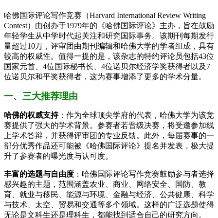
哈佛国际评论写作竞赛（Harvard International Review Writing
Contest）由创办于1979年的《哈佛国际评论》主办，旨在鼓励
年轻学生从中学时代起关注和研究国际事务。该期刊每期发行
量超过10万，评审团由期刊编辑和哈佛大学的学者组成，具有
较高的权威性。值得一提的是，该杂志的特约评论员包括43位
国家元首、4位国际秘书长、4位诺贝尔经济学奖获得者以及7
位诺贝尔和平奖获得者，这为赛事增添了更多的学术分量。
一、三大推荐理由
哈佛的权威支持
：作为全球顶尖学府的代表，哈佛大学为该竞
赛提供了强大的学术背景。参赛者若晋级决赛，将受邀参加线
上学术答辩，并获得评审团的专业反馈。此外，每届赛事的一
部分优秀作品还可能被《哈佛国际评论》提名并发表，极大提
升了参赛者的曝光度与认可度。
丰富的选题与自由度
：哈佛国际评论写作竞赛鼓励参与者选择
感兴趣的主题，范围涵盖农业、商业、网络安全、国防、教
育、就业与移民、能源与环境、金融与经济、公共健康、科学
与技术、太空、贸易和交通等多个领域。这样的广泛选题使得
无论是文科生还是理科生，都能找到适合自己的研究方向。