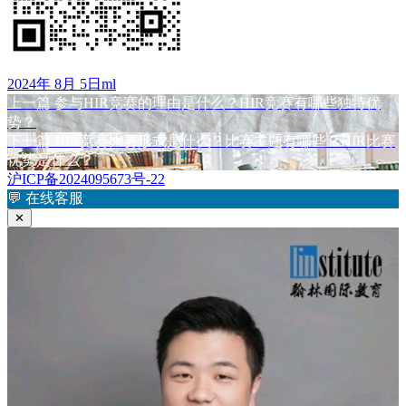
发
作
2024年 8月 5日
ml
布
上
者
上一篇
参与HIR竞赛的理由是什么？HIR竞赛有哪些独特优
文
于
篇
势？
章
文
下
下一篇
HIR竞赛比赛形式是什么？比赛主题有哪些？HIR比赛
章：
篇
优势是什么？
导
文
沪ICP备2024095673号-22
航
章：
💬
在线客服
✕