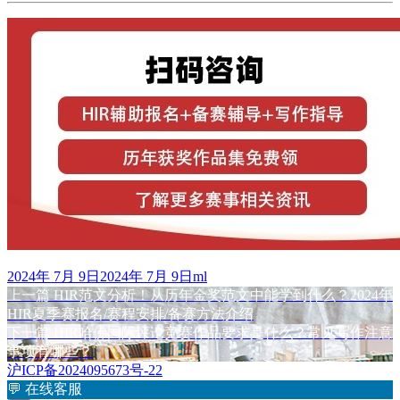
发
作
2024年 7月 9日
2024年 7月 9日
ml
布
上
者
上一篇
HIR范文分析！从历年金奖范文中能学到什么？2024年
文
于
篇
HIR夏季赛报名/赛程安排/备赛方法介绍
章
文
下
下一篇
HIR哈佛国际评论竞赛作品要求是什么？常见写作注意
章：
篇
事项有哪些？
导
文
沪ICP备2024095673号-22
航
章：
💬
在线客服