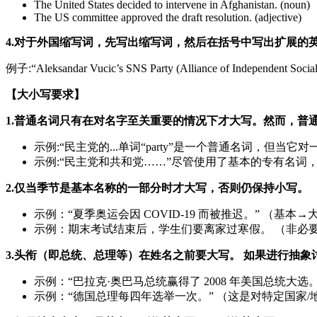
The United States decided to intervene in Afghanistan. (noun)
The US committee approved the draft resolution. (adjective)
4.对于外国缩写词，先写出缩写词，然后在括号中写出扩展的
例子:“Aleksandar Vucic’s SNS Party (Alliance o
【大小写要求】
1.普通名词只有在对名字至关重要的情况下才大写。然而，普
示例:“民主党的...单词“party”是一个普通名词，但当它
示例:“民主党和共和党……”尽管使用了基本的专有名词
2.仅当季节是基本名称的一部分时才大写，否则仍保持小写。
示例：“夏季奥运会因 COVID-19 而被推迟。” （基本→
示例：期末考试结束后，学生们要离家过寒假。 （非必
3.头衔（即总统、总理等）在姓名之前要大写。 如果进行抽象
示例：“巴拉克·奥巴马总统赢得了 2008 年美国总统大选。” （
示例：“德国总理每四年选举一次。” （这是对特定国家