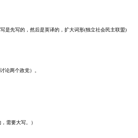
塞尔维亚语)的缩写，所以它的缩写是先写的，然后是英译的，扩大词形(独立社会民主联盟)
在讨论两个政党）。
可少的，需要大写。）