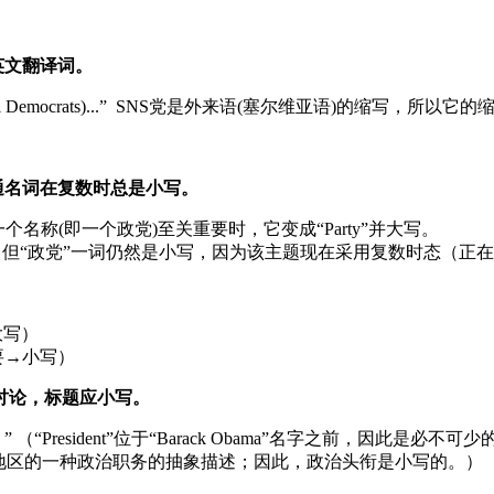
英文翻译词。
f Independent Social Democrats)...” SNS党是外来语(
通名词在复数时总是小写。
对一个名称(即一个政党)至关重要时，它变成“Party”并大写。
，但“政党”一词仍然是小写，因为该主题现在采用复数时态（正
大写）
要→小写）
讨论，标题应小写。
“President”位于“Barack Obama”名字之前，因此是必不
/地区的一种政治职务的抽象描述；因此，政治头衔是小写的。）