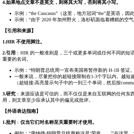
4.如果地点文章不是英文，则将其大写，否则将其小写。
示例：“the Caucasus”（这里，地方冠词“the”是英语
示例：“由于 2020 年加州野火，洛杉矶面临着糟糕的空
【引用和来源】
1.HIR 不使用脚注。
2.引用
：HIR 的一般准则是，三个或更多单词或任何不同的
重要的名词。
示例：“特朗普总统周一宣布美国将暂停新的 H-1B 签证。
一般来说，尽量把你的超链接限制在1-3个字以内。越短
（超链接:高亮显示句子中的一到三个单词，然后按command(M
3.研究
：来源应该是可信的，而不仅仅是来自互联网的任何东
用，则文章至少应承认其中的偏见或批评。
【外语表达指南】
1.批判
：
仅当它们对名称至关重要时才使用。
例如：“唐纳德·特朗普总统声称这是‘荣幸……’”在这里，