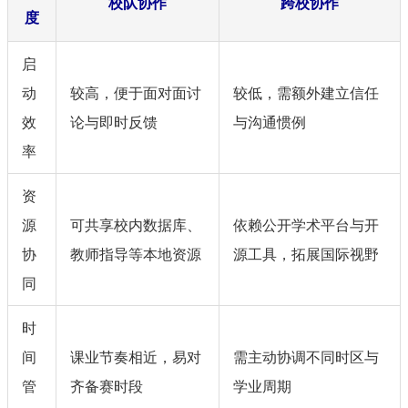
校队协作
跨校协作
度
启
动
较高，便于面对面讨
较低，需额外建立信任
效
论与即时反馈
与沟通惯例
率
资
源
可共享校内数据库、
依赖公开学术平台与开
协
教师指导等本地资源
源工具，拓展国际视野
同
时
间
课业节奏相近，易对
需主动协调不同时区与
管
齐备赛时段
学业周期