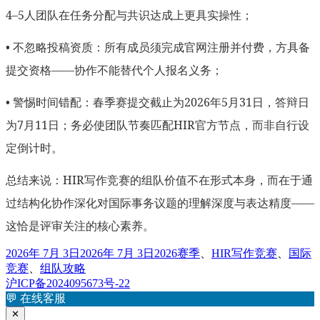
4–5人团队在任务分配与共识达成上更具实操性；
• 不忽略投稿资质：所有成员须完成官网注册并付费，方具备
提交资格——协作不能替代个人报名义务；
• 警惕时间错配：春季赛提交截止为2026年5月31日，答辩日
为7月11日；务必使团队节奏匹配HIR官方节点，而非自行设
定倒计时。
总结来说：HIR写作竞赛的组队价值不在形式本身，而在于通
过结构化协作深化对国际事务议题的理解深度与表达精度——
这恰是评审关注的核心素养。
发
标
2026年 7月 3日
2026年 7月 3日
2026赛季
、
HIR写作竞赛
、
国际
布
签
竞赛
、
组队攻略
于
沪ICP备2024095673号-22
💬
在线客服
✕