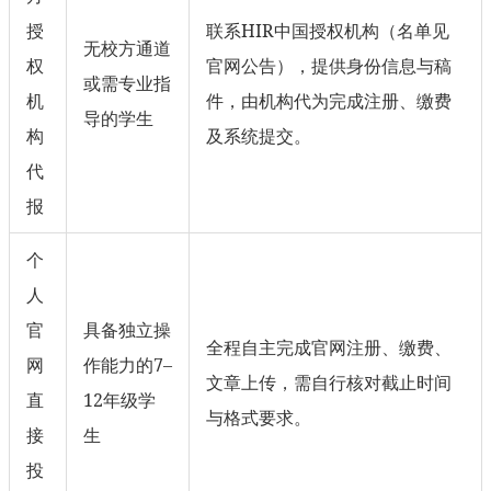
授
联系HIR中国授权机构（名单见
无校方通道
权
官网公告），提供身份信息与稿
或需专业指
机
件，由机构代为完成注册、缴费
导的学生
构
及系统提交。
代
报
个
人
官
具备独立操
全程自主完成官网注册、缴费、
网
作能力的7–
文章上传，需自行核对截止时间
直
12年级学
与格式要求。
接
生
投