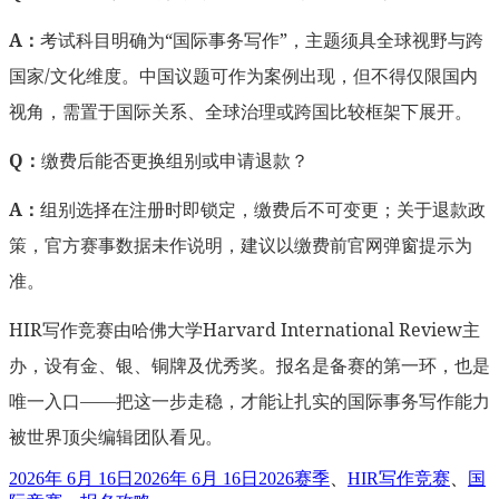
A：
考试科目明确为“国际事务写作”，主题须具全球视野与跨
国家/文化维度。中国议题可作为案例出现，但不得仅限国内
视角，需置于国际关系、全球治理或跨国比较框架下展开。
Q：
缴费后能否更换组别或申请退款？
A：
组别选择在注册时即锁定，缴费后不可变更；关于退款政
策，官方赛事数据未作说明，建议以缴费前官网弹窗提示为
准。
HIR写作竞赛由哈佛大学Harvard International Review主
办，设有金、银、铜牌及优秀奖。报名是备赛的第一环，也是
唯一入口——把这一步走稳，才能让扎实的国际事务写作能力
被世界顶尖编辑团队看见。
发
标
2026年 6月 16日
2026年 6月 16日
2026赛季
、
HIR写作竞赛
、
国