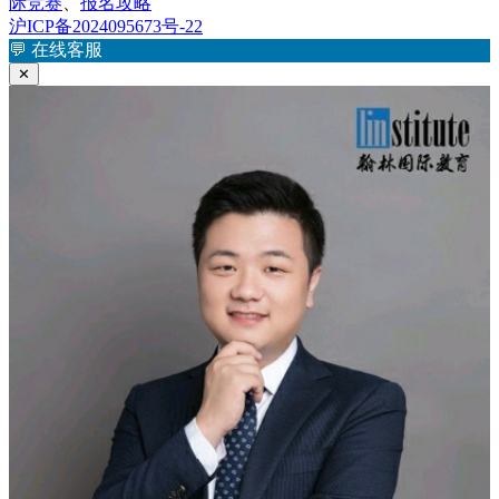
布
签
际竞赛
、
报名攻略
于
沪ICP备2024095673号-22
💬
在线客服
✕