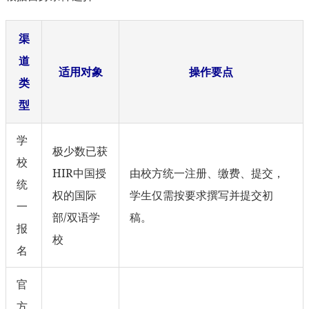
渠
道
适用对象
操作要点
类
型
学
极少数已获
校
HIR中国授
由校方统一注册、缴费、提交，
统
权的国际
学生仅需按要求撰写并提交初
一
部/双语学
稿。
报
校
名
官
方